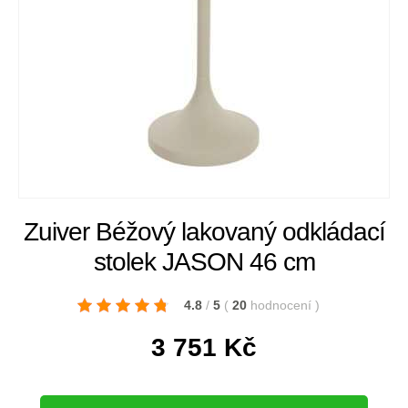
Zuiver Béžový lakovaný odkládací
stolek JASON 46 cm
4.8
/
5
(
20
hodnocení
)
3 751
Kč