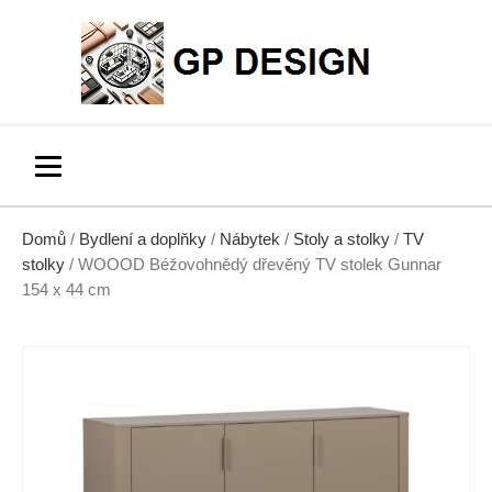
Domů
/
Bydlení a doplňky
/
Nábytek
/
Stoly a stolky
/
TV
stolky
/ WOOOD Béžovohnědý dřevěný TV stolek Gunnar
154 x 44 cm