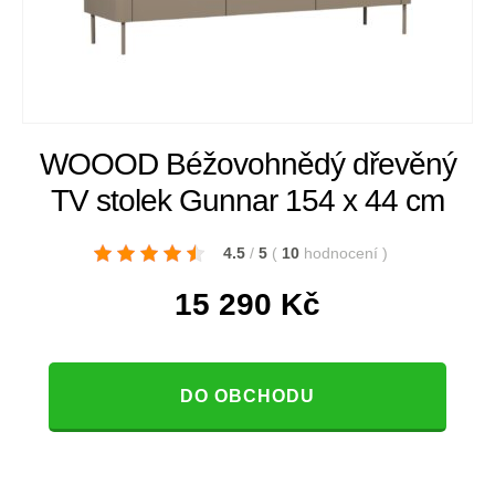
WOOOD Béžovohnědý dřevěný
TV stolek Gunnar 154 x 44 cm
4.5
/
5
(
10
hodnocení
)
15 290
Kč
DO OBCHODU