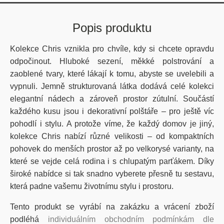
Popis produktu
Kolekce Chris
vznikla pro chvíle, kdy si chcete opravdu
odpočinout.
Hluboké sezení, měkké polstrování a
zaoblené tvary
, které lákají k tomu, abyste se uvelebili a
vypnuli.
Jemně strukturovaná látka
dodává celé kolekci
elegantní nádech
a zároveň prostor zútulní. Součástí
každého kusu jsou i
dekorativní polštáře
– pro ještě víc
pohodlí i stylu.
A protože víme, že každý domov je jiný,
kolekce Chris
nabízí různé velikosti
–
od
kompaktních
pohovek
do menších prostor až po
velkorysé varianty
, na
které se vejde celá rodina i s chlupatým parťákem. Díky
široké nabídce
si tak snadno vyberete přesně tu sestavu,
která padne vašemu životnímu stylu i prostoru.
Tento produkt se vyrábí na zakázku a vrácení zboží
podléhá
individuálním obchodním podmínkám dle