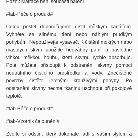
Pozn.: Matrace není součástí balení
#tab-Péče o produkt#
Celou postel doporučujeme čistit měkkým kartáčem.
Vyhněte se silnému tření nebo náhlým prudkým
pohybům. Nepoužívejte vysavač. K čištění mokrých nebo
mastných skvrn použijte hedvábný papír a následně
vlhkou měkkou houbu, která skvrnu rychle absorbuje.
Poté můžete přistoupit k odstranění skvrny pomocí
neutrálního čisticího prostředku a vody. Znečištěné
povrchy čistěte jemnými krouživými pohyby. Po
odstranění skvrny nechte tkaninu uschnout při pokojové
teplotě.
#tab-Péče o produkt#
#tab-Vzorník čalounění#
Zvolte si odstín, který dokonale ladí s vaším stylem a