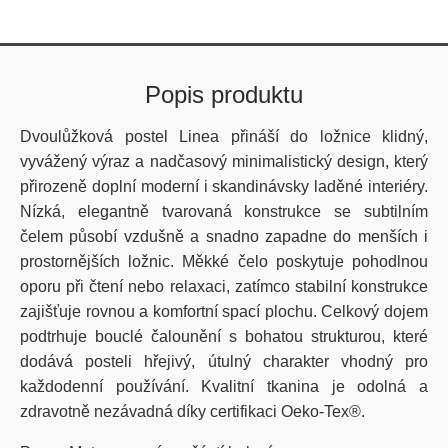
Popis produktu
Dvoulůžková postel Linea přináší do ložnice klidný,
vyvážený výraz a nadčasový minimalistický design, který
přirozeně doplní moderní i skandinávsky laděné interiéry.
Nízká, elegantně tvarovaná konstrukce se subtilním
čelem působí vzdušně a snadno zapadne do menších i
prostornějších ložnic. Měkké čelo poskytuje pohodlnou
oporu při čtení nebo relaxaci, zatímco stabilní konstrukce
zajišťuje rovnou a komfortní spací plochu. Celkový dojem
podtrhuje bouclé čalounění s bohatou strukturou, které
dodává posteli hřejivý, útulný charakter vhodný pro
každodenní používání. Kvalitní tkanina je odolná a
zdravotně nezávadná díky certifikaci Oeko-Tex®.