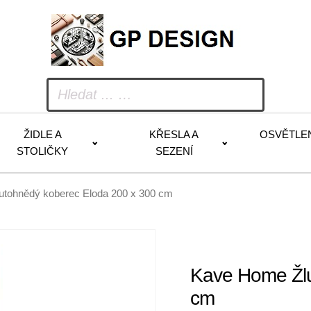
ŽIDLE A
KŘESLA A
OSVĚTLE
STOLIČKY
SEZENÍ
utohnědý koberec Eloda 200 x 300 cm
Kave Home Žlu
cm