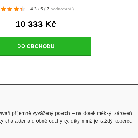
4.3
/
5
(
7
hodnocení
)
10 333
Kč
DO OBCHODU
vytváří příjemně vyvážený povrch – na dotek měkký, zároveň
ký charakter a drobné odchylky, díky nimž je každý koberec