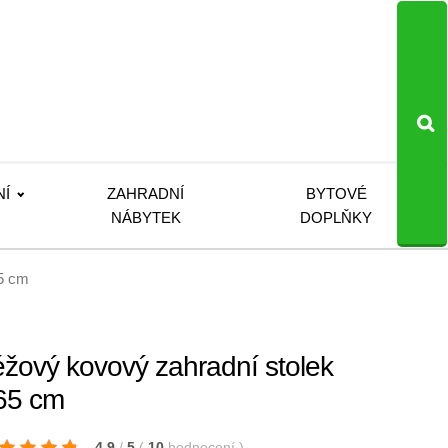
NÍ
ZAHRADNÍ
BYTOVÉ
NÁBYTEK
DOPLŇKY
65 cm
ový kovový zahradní stolek
 65 cm
4.9
/
5
(
10
hodnocení
)