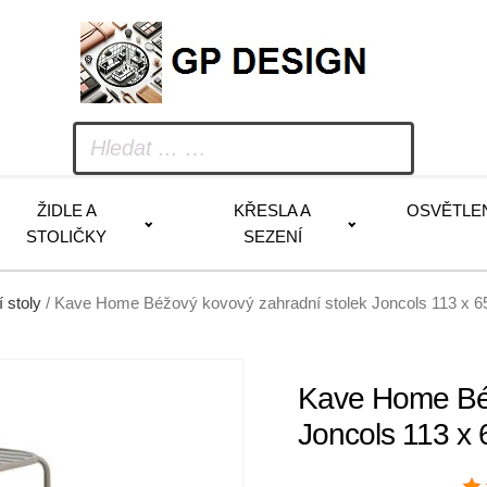
ŽIDLE A
KŘESLA A
OSVĚTLE
STOLIČKY
SEZENÍ
 stoly
/ Kave Home Béžový kovový zahradní stolek Joncols 113 x 
Kave Home Béž
Joncols 113 x