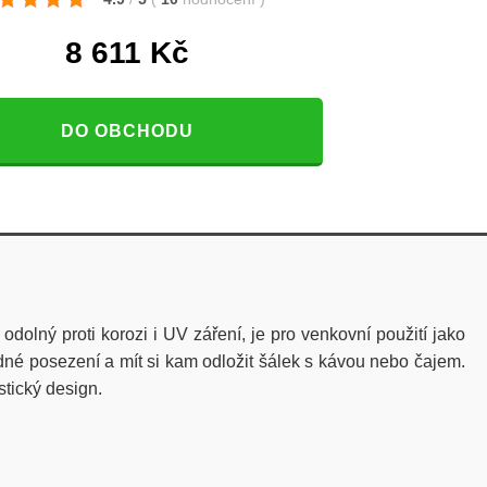
8 611
Kč
DO OBCHODU
olný proti korozi i UV záření, je pro venkovní použití jako
dné posezení a mít si kam odložit šálek s kávou nebo čajem.
stický design.