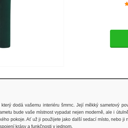
který dodá vašemu interiéru šmrnc. Její měkký sametový pov
etu bude vaše místnost vypadat nejen moderně, ale i útulně. 
ho pokoje. Ať už ji použijete jako další sedací místo, nebo ji 
 spojení krásy a funkčnosti v jednom.