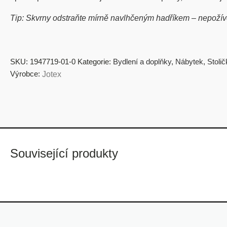
Tip: Skvrny odstraňte mírně navlhčeným hadříkem – nepožívejt
SKU:
1947719-01-0
Kategorie:
Bydlení a doplňky
,
Nábytek
,
Stolič
Výrobce:
Jotex
Související produkty