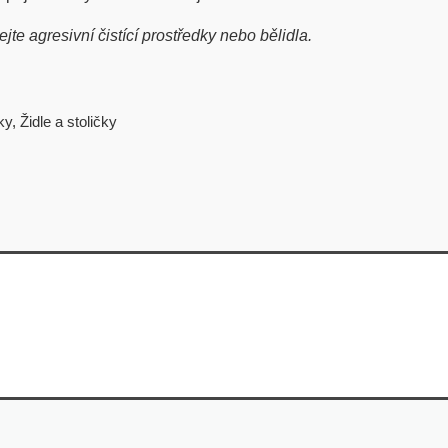
e agresivní čistící prostředky nebo bělidla.
ky
,
Židle a stoličky