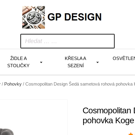
ŽIDLE A
KŘESLA A
OSVĚTLE
STOLIČKY
SEZENÍ
y
/
Pohovky
/ Cosmopolitan Design Šedá sametová rohová pohovka 
Cosmopolitan 
pohovka Koge 