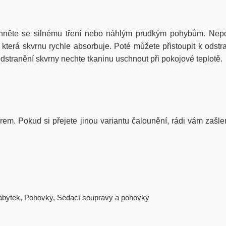
hněte se silnému tření nebo náhlým prudkým pohybům. Nepou
erá skvrnu rychle absorbuje. Poté můžete přistoupit k odstra
stranění skvrny nechte tkaninu uschnout při pokojové teplotě.
iérem. Pokud si přejete jinou variantu čalounění, rádi vám zašle
ábytek
,
Pohovky
,
Sedací soupravy a pohovky