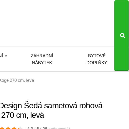
NÍ
ZAHRADNÍ
BYTOVÉ
NÁBYTEK
DOPLŇKY
Koge 270 cm, levá
Design Šedá sametová rohová
270 cm, levá
4.3
/
5
(
20
hodnocení
)