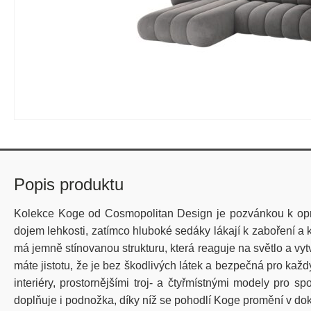
Popis produktu
Kolekce Koge od Cosmopolitan Design je pozvánkou k opravdo
dojem lehkosti, zatímco hluboké sedáky lákají k zaboření 
má jemně stínovanou strukturu, která reaguje na světlo a vyt
máte jistotu, že je bez škodlivých látek a bezpečná pro kaž
interiéry, prostornějšími troj- a čtyřmístnými modely pro 
doplňuje i podnožka, díky níž se pohodlí Koge promění v d