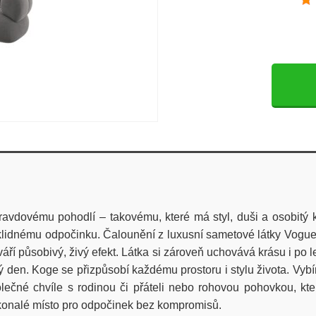
vému pohodlí – takovému, které má styl, duši a osobitý klid.
a klidnému odpočinku. Čalounění z luxusní sametové látky Vogu
váří působivý, živý efekt. Látka si zároveň uchovává krásu i p
dý den. Koge se přizpůsobí každému prostoru i stylu života. V
společné chvíle s rodinou či přáteli nebo rohovou pohovkou, 
okonalé místo pro odpočinek bez kompromisů.