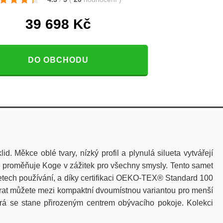
39 698
Kč
DO OBCHODU
 Měkce oblé tvary, nízký profil a plynulá silueta vytvářejí
e proměňuje Koge v zážitek pro všechny smysly. Tento samet
o letech používání, a díky certifikaci OEKO-TEX® Standard 100
ybírat můžete mezi kompaktní dvoumístnou variantou pro menší
která se stane přirozeným centrem obývacího pokoje. Kolekci