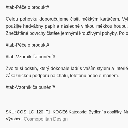
#tab-Péče o produkt#
Celou pohovku doporučujeme čistit měkkým kartáčem. Vy
použijte hedvábný papír a následně vlhkou měkkou houbu, kt
Znečištěné povrchy čistěte jemnými krouživými pohyby. Po od
#tab-Péče o produkt#
#tab-Vzorník čalounění#
Zvolte si odstín, který dokonale ladí s vaším stylem a inter
zákaznickou podporu na chatu, telefonu nebo e-mailem.
#tab-Vzorník čalounění#
SKU:
COS_LC_120_F1_KOGE6
Kategorie:
Bydlení a doplňky
,
N
Výrobce:
Cosmopolitan Design