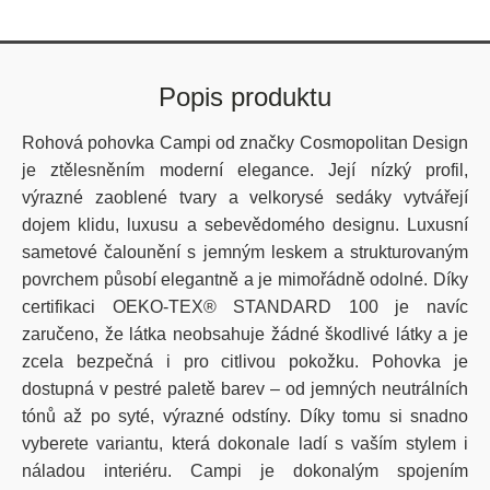
Popis produktu
Rohová pohovka
Campi
od značky
Cosmopolitan
Design
je ztělesněním moderní elegance. Její nízký profil,
výrazné zaoblené tvary a
velkorysé
sedáky vytvářejí
dojem klidu, luxusu a sebevědomého designu.
Luxusní
sametové čalounění s jemným leskem a strukturovaným
povrchem působí elegantně a je mimořádně odolné.
Díky
certifikaci OEKO-TEX® STANDARD 100 je navíc
zaručeno, že látka neobsahuje žádné škodlivé látky a je
zcela bezpečná i pro citlivou pokožku.
Pohovka je
dostupná v
pestré paletě barev
– od jemných neutrálních
tónů až po syté, výrazné odstíny.
Díky tomu si snadno
vyberete variantu, která dokonale ladí s vaším stylem i
náladou interiéru.
Campi
je dokonalým spojením