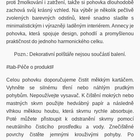
proti žmolkování i zatržení, takže si pohovka dlouhodobě
zachová svůj krásný vzhled. Na výběr je několik pečlivě
zvolených barevných odstínů, které snadno sladíte s
minimalistickým i výrazněji laděným interiérem. Annecy je
pohovka, která spojuje design, pohodlí a promyšlenou
praktičnost do jednoho harmonického celku.
Pozn.: Dekorativní polštáře nejsou součástí balení.
#tab-Péče o produkt#
Celou pohovku doporučujeme čistit měkkým kartáčem.
Vyhněte se silnému tření nebo náhlým prudkým
pohybům. Nepoužívejte vysavač. K čištění mokrých nebo
mastných skvrn použijte hedvábný papír a následně
vlhkou měkkou houbu, která skvrnu rychle absorbuje.
Poté můžete přistoupit k odstranění skvrny pomocí
neutrálního čisticího prostředku a vody. Znečištěné
povrchy čistěte jemnými krouživými pohyby. Po