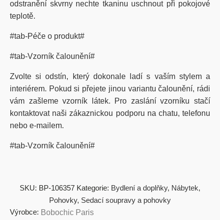
odstranění skvrny nechte tkaninu uschnout při pokojové
teplotě.
#tab-Péče o produkt#
#tab-Vzorník čalounění#
Zvolte si odstín, který dokonale ladí s vaším stylem a
interiérem. Pokud si přejete jinou variantu čalounění, rádi
vám zašleme vzorník látek. Pro zaslání vzorníku stačí
kontaktovat naši zákaznickou podporu na chatu, telefonu
nebo e-mailem.
#tab-Vzorník čalounění#
SKU:
BP-106357
Kategorie:
Bydlení a doplňky
,
Nábytek
,
Pohovky
,
Sedací soupravy a pohovky
Výrobce:
Bobochic Paris