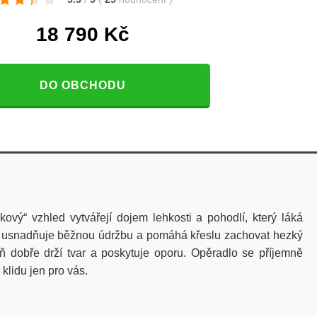
18 790
Kč
DO OBCHODU
vý“ vzhled vytvářejí dojem lehkosti a pohodlí, který láká
ina usnadňuje běžnou údržbu a pomáhá křeslu zachovat hezký
ň dobře drží tvar a poskytuje oporu. Opěradlo se příjemně
klidu jen pro vás.