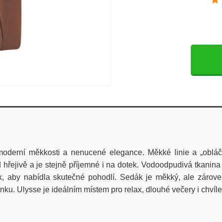
derní měkkosti a nenucené elegance. Měkké linie a „obláčko
ed hřejivě a je stejně příjemné i na dotek. Vodoodpudivá tkan
k, aby nabídla skutečné pohodlí. Sedák je měkký, ale zárove
ku. Ulysse je ideálním místem pro relax, dlouhé večery i chvíle 