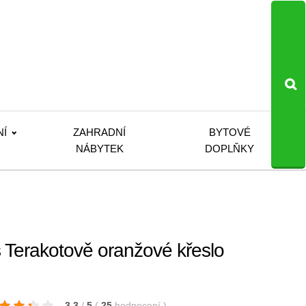
NÍ
ZAHRADNÍ
BYTOVÉ
NÁBYTEK
DOPLŇKY
 Terakotově oranžové křeslo
3.3
/
5
(
25
hodnocení
)