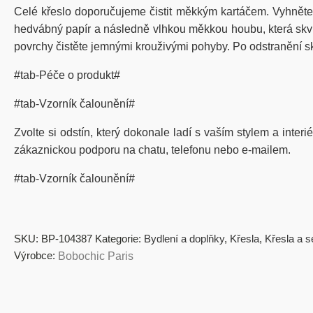
Celé křeslo doporučujeme čistit měkkým kartáčem. Vyhněte
hedvábný papír a následně vlhkou měkkou houbu, která skvrn
povrchy čistěte jemnými krouživými pohyby. Po odstranění sk
#tab-Péče o produkt#
#tab-Vzorník čalounění#
Zvolte si odstín, který dokonale ladí s vaším stylem a inter
zákaznickou podporu na chatu, telefonu nebo e-mailem.
#tab-Vzorník čalounění#
SKU:
BP-104387
Kategorie:
Bydlení a doplňky
,
Křesla
,
Křesla a s
Výrobce:
Bobochic Paris