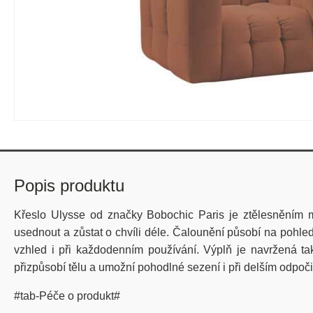
Popis produktu
Křeslo Ulysse od značky Bobochic Paris je ztělesněním mo
usednout a zůstat o chvíli déle. Čalounění působí na pohl
vzhled i při každodenním používání. Výplň je navržená ta
přizpůsobí tělu a umožní pohodlné sezení i při delším odpočin
#tab-Péče o produkt#