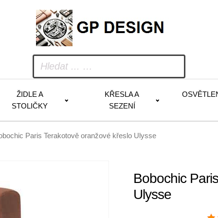
ŽIDLE A
KŘESLA A
OSVĚTLE
STOLIČKY
SEZENÍ
obochic Paris Terakotově oranžové křeslo Ulysse
Bobochic Paris
Ulysse