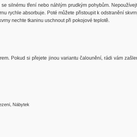
 se silnému tření nebo náhlým prudkým pohybům. Nepoužívejt
u rychle absorbuje. Poté můžete přistoupit k odstranění skvrny
vrny nechte tkaninu uschnout při pokojové teplotě.
iérem. Pokud si přejete jinou variantu čalounění, rádi vám zašle
ezení
,
Nábytek