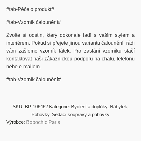
#tab-Péče o produkt#
#tab-Vzorník čalounění#
Zvolte si odstín, který dokonale ladí s vaším stylem a
interiérem. Pokud si přejete jinou variantu čalounění, rádi
vám zašleme vzorník látek. Pro zaslání vzorníku stačí
kontaktovat naši zákaznickou podporu na chatu, telefonu
nebo e-mailem.
#tab-Vzorník čalounění#
SKU:
BP-106462
Kategorie:
Bydlení a doplňky
,
Nábytek
,
Pohovky
,
Sedací soupravy a pohovky
Výrobce:
Bobochic Paris