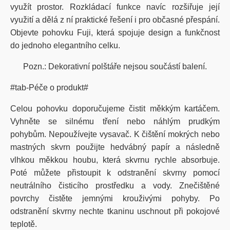
využít prostor. Rozkládací funkce navíc rozšiřuje její
využití a dělá z ní praktické řešení i pro občasné přespání.
Objevte pohovku Fuji, která spojuje design a funkčnost
do jednoho elegantního celku.
Pozn.: Dekorativní polštáře nejsou součástí balení.
#tab-Péče o produkt#
Celou pohovku doporučujeme čistit měkkým kartáčem.
Vyhněte se silnému tření nebo náhlým prudkým
pohybům. Nepoužívejte vysavač. K čištění mokrých nebo
mastných skvrn použijte hedvábný papír a následně
vlhkou měkkou houbu, která skvrnu rychle absorbuje.
Poté můžete přistoupit k odstranění skvrny pomocí
neutrálního čisticího prostředku a vody. Znečištěné
povrchy čistěte jemnými krouživými pohyby. Po
odstranění skvrny nechte tkaninu uschnout při pokojové
teplotě.