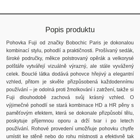
Popis produktu
Pohovka Fuji od značky Bobochic Paris je dokonalou
kombinací stylu, pohodlí a praktičnosti. Prošívaný sedák,
široké područky, měkce polstrovaný opěrák a velkorysé
polštáře vytvářejí vizuálně výrazný, ale stále vyvážený
celek. Bouclé látka dodává pohovce hřejivý a elegantní
vzhled, přitom je skvěle přizpůsobená každodennímu
používání – je odolná proti žmolkování i zatržení, takže si
Fuji dlouhodobě zachová svůj krásný vzhled. O
výjimečné pohodlí se stará kombinace HD a HR pěny s
paměťovým efektem, která se dokonale přizpůsobí tělu,
poskytuje příjemnou oporu a drží tvar i po letech
používání. Rohové provedení umožňuje pohovku chytře
umístit ke stěně nebo do rohu místnosti a efektivně tak