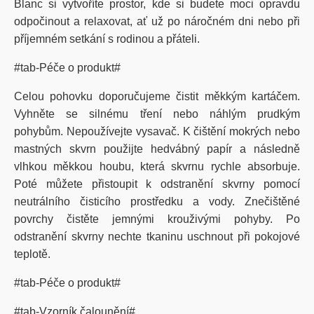
Blanc si vytvoříte prostor, kde si budete moci opravdu
odpočinout a relaxovat, ať už po náročném dni nebo při
příjemném setkání s rodinou a přáteli.
#tab-Péče o produkt#
Celou pohovku doporučujeme čistit měkkým kartáčem.
Vyhněte se silnému tření nebo náhlým prudkým
pohybům. Nepoužívejte vysavač. K čištění mokrých nebo
mastných skvrn použijte hedvábný papír a následně
vlhkou měkkou houbu, která skvrnu rychle absorbuje.
Poté můžete přistoupit k odstranění skvrny pomocí
neutrálního čisticího prostředku a vody. Znečištěné
povrchy čistěte jemnými krouživými pohyby. Po
odstranění skvrny nechte tkaninu uschnout při pokojové
teplotě.
#tab-Péče o produkt#
#tab-Vzorník čalounění#