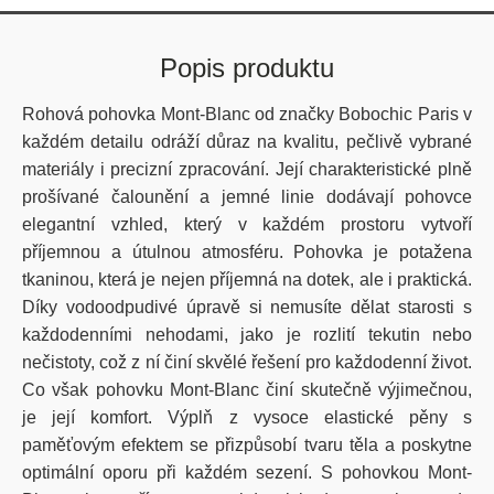
Popis produktu
Rohová pohovka Mont-Blanc od značky Bobochic Paris v
každém detailu odráží důraz na kvalitu, pečlivě vybrané
materiály i precizní zpracování. Její charakteristické plně
prošívané čalounění a jemné linie dodávají pohovce
elegantní vzhled, který v každém prostoru vytvoří
příjemnou a útulnou atmosféru. Pohovka je potažena
tkaninou, která je nejen příjemná na dotek, ale i praktická.
Díky vodoodpudivé úpravě si nemusíte dělat starosti s
každodenními nehodami, jako je rozlití tekutin nebo
nečistoty, což z ní činí skvělé řešení pro každodenní život.
Co však pohovku Mont-Blanc činí skutečně výjimečnou,
je její komfort. Výplň z vysoce elastické pěny s
paměťovým efektem se přizpůsobí tvaru těla a poskytne
optimální oporu při každém sezení. S pohovkou Mont-