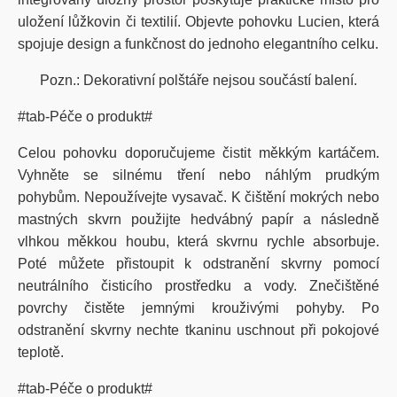
uložení lůžkovin či textilií. Objevte pohovku Lucien, která
spojuje design a funkčnost do jednoho elegantního celku.
Pozn.: Dekorativní polštáře nejsou součástí balení.
#tab-Péče o produkt#
Celou pohovku doporučujeme čistit měkkým kartáčem.
Vyhněte se silnému tření nebo náhlým prudkým
pohybům. Nepoužívejte vysavač. K čištění mokrých nebo
mastných skvrn použijte hedvábný papír a následně
vlhkou měkkou houbu, která skvrnu rychle absorbuje.
Poté můžete přistoupit k odstranění skvrny pomocí
neutrálního čisticího prostředku a vody. Znečištěné
povrchy čistěte jemnými krouživými pohyby. Po
odstranění skvrny nechte tkaninu uschnout při pokojové
teplotě.
#tab-Péče o produkt#