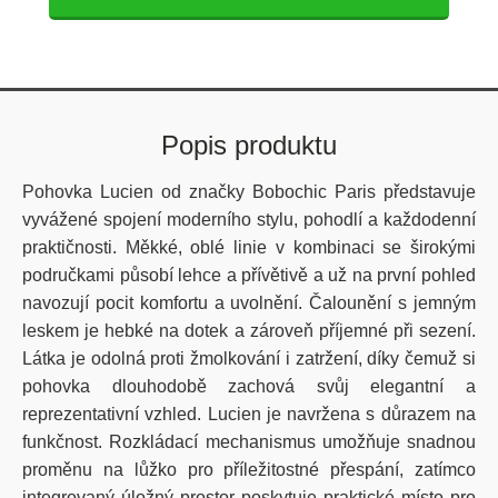
Popis produktu
Pohovka Lucien od značky Bobochic Paris představuje
vyvážené spojení moderního stylu, pohodlí a každodenní
praktičnosti. Měkké, oblé linie v kombinaci se širokými
područkami působí lehce a přívětivě a už na první pohled
navozují pocit komfortu a uvolnění. Čalounění s jemným
leskem je hebké na dotek a zároveň příjemné při sezení.
Látka je odolná proti žmolkování i zatržení, díky čemuž si
pohovka dlouhodobě zachová svůj elegantní a
reprezentativní vzhled. Lucien je navržena s důrazem na
funkčnost. Rozkládací mechanismus umožňuje snadnou
proměnu na lůžko pro příležitostné přespání, zatímco
integrovaný úložný prostor poskytuje praktické místo pro